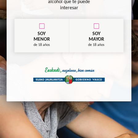
alcohol que te puede
interesar
SOY
SOY
MENOR
MAYOR
de 18 años
de 18 años